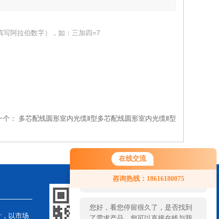
填写阿拉伯数字），如：三加四=7
一个：
多芯配线圆形室内光缆Ⅱ型多芯配线圆形室内光缆Ⅱ型
在线交流
您好！欢迎前来咨询，很高兴为您
咨询热线：18616180075
服务，请问您要咨询什么问题呢？
您好，看您停留很久了，是否找到
针，以市场
了需求产品，您可以直接在线与我