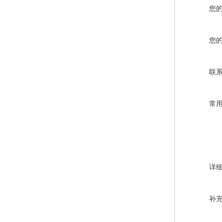
您
您
联
常
详
补