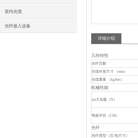
室内光缆
光纤接入设备
详细介绍
几何特性
光纤芯数
光缆外形尺寸 （mm）
光缆重量 （kg/km）
机械性能
zui大负载（N）
弯曲半径（CM）
光纤
光纤类型（芯/包尺寸）