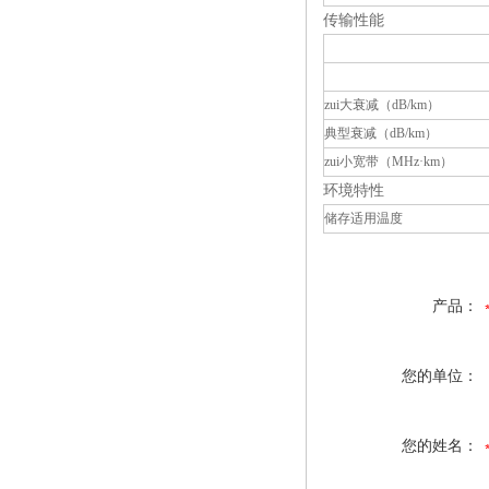
传输性能
zui大衰减（dB/km）
典型衰减（dB/km）
zui小宽带（MHz·km）
环境特性
储存适用温度
产品：
您的单位：
您的姓名：