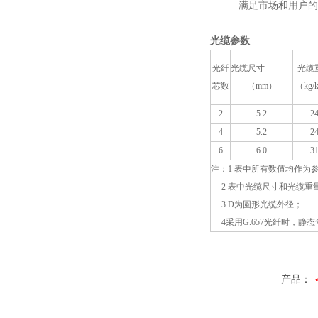
满足市场和用户的
光缆参数
光纤
光缆尺寸
光缆
芯数
（
mm
）
（
kg
/
2
5.2
2
4
5.2
2
6
6.0
3
注：1 表中所有数值均作为
2 表中光缆尺寸和光缆重量
3
D
为圆形光缆外径；
4采用
G.657
光纤时，静态
产品：