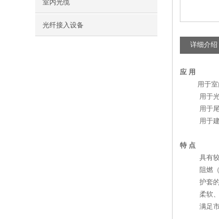
室内光缆
光纤接入设备
详细介绍
应 用
用于室内布
用于光通信
用于尾纤
用于建筑
特
点
具有较好
阻燃（或不
护套的机
柔软、灵活
满足市场