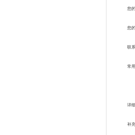
您
您
联
常
详
补