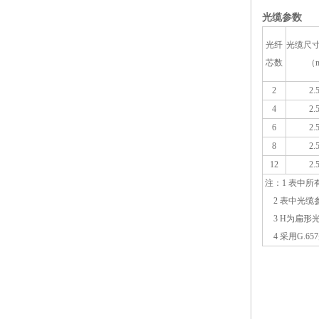
光缆参数
光纤
光缆尺
芯数
（
2
2.
4
2.
6
2.
8
2.
12
2.
注：1 表中
2 表中光缆
3
H
为扁形
4 采用
G.657