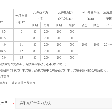
允许拉伸力
允许压扁力
zui小弯曲半径
适用
寸
光缆重量
（
N
）
（
N
/100mm）
（
mm
）
范
mm
）
（
kg
/
km
）
（℃
长期
短暂
长期
短暂
动态
静态
5×3.5
9
80
200
200
500
5×3.5
9
80
200
200
500
5×4.0
11
80
200
200
500
20
H
10
H
-20～+
5×4.5
12
80
200
200
500
5×5.0
15
80
200
200
500
所有数值均作为参考，若数值有增改，恕不另行通知；
参数是针对单光纤带光缆，如果光缆中含有多条光纤带，光缆参数可能会有所变化；
光缆高度
光纤时，静态弯曲半径为
5H
。
产品：