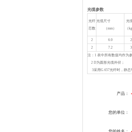
光缆参数
光纤
光缆尺寸
光
芯数
（mm）
（k
2
6.0
2
2
7.2
3
注：1 表中所有数值均作为
2 D为圆形光缆外径；
3采用G.657光纤时，静态
产品：
您的单位：
您的姓名：