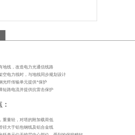
有地线，改造电力光通信线路
架空电力线时，与地线同步规划设计
钢光纤传输单元提供*保护
障短路电流并提供抗雷击保护
点：
，重量轻，对塔的附加载荷低
管径大于铝包钢线及铝合金线
光纤单元位于绞层中心部位，受到的保护稍好