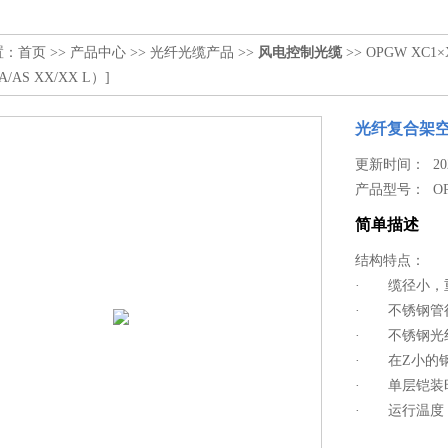
置：
首页
>>
产品中心
>>
光纤光缆产品
>>
风电控制光缆
>> OPGW XC
/AS XX/XX L）]
光纤复合架空地线
更新时间： 2024
产品型号：
O
简单描述
结构特点：
· 缆径小，
· 不锈钢管
· 不锈钢光
· 在Z小的
· 单层铠装
· 运行温度：