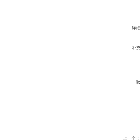
详
补
上一个