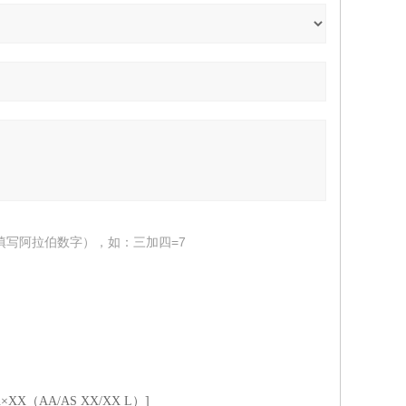
填写阿拉伯数字），如：三加四=7
XX（AA/AS XX/XX L）]