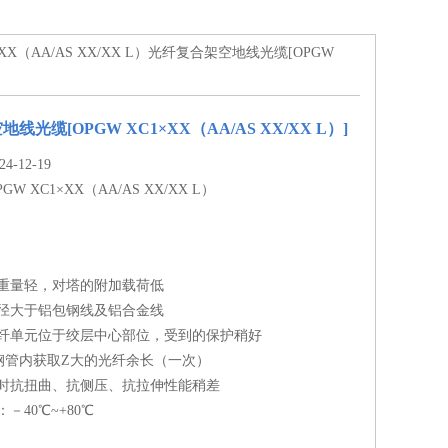
1×XX（AA/AS XX/XX L）光纤复合架空地线光缆[OPGW
光缆[OPGW XC1×XX（AA/AS XX/XX L）]
-12-19
PGW XC1×XX（AA/AS XX/XX L）
重量轻，对塔的附加载荷低
径大于铝包钢线及铝合金线
纤单元位于绞层中心部位，受到的保护稍好
钢管内获取Z大的光纤余长（一次）
时抗扭曲、抗侧压、抗拉伸性能稍差
－40℃~+80℃