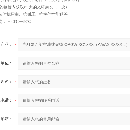
小的钢管内获取zui大的光纤余长（一次）
装时抗扭曲、抗侧压、抗拉伸性能稍差
：－40℃~+80℃
产品：
的单位：
的姓名：
系电话：
用邮箱：