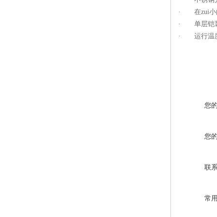
· 在zui
· 单层铠
· 运行温度
您
您
联
常