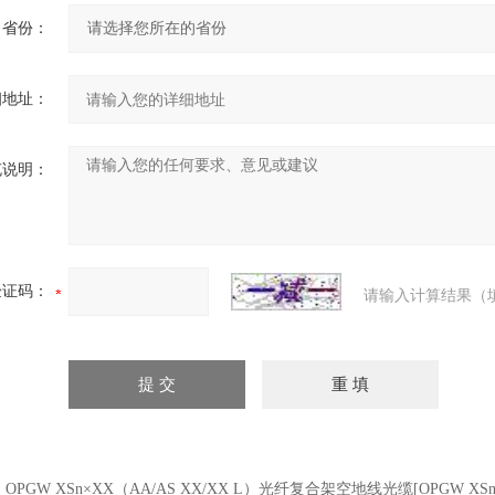
省份：
细地址：
充说明：
验证码：
请输入计算结果（
：
OPGW XSn×XX（AA/AS XX/XX L）光纤复合架空地线光缆[OPGW XSn×