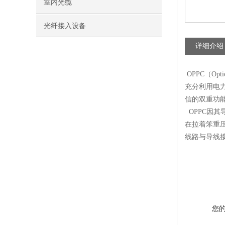
室内光缆
光纤接入设备
详细介绍
OPPC（Op
充分利用电
信的双重功
OPPC因
在拉着笨重
线路与导线
您