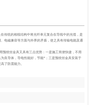
型特种光缆，是在传统的相线结构中将光纤单元复合在导线中的光缆，是
调、电磁兼容等方面与外界的矛盾，使之具有传输电能及通
采用预绞丝金具又具有三点优势：一是施工简便快捷，不用
为良导体，导电性能好，节能*；三是预绞丝金具安装于
提高了防震能力。