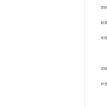
您
联
常
详
补