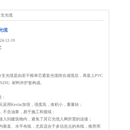
分支光缆
光缆
-12-19
芯
光缆是由若干根单芯紧套光缆绞合成缆后，再套上PVC
SZH）材料外护套构成。
用：
元采用Kevlar加强，强度高，体积小，重量轻；
凑，不含油膏，易于施工和接续；
网接入到建筑物内，避免了其它光缆入网所需的连接；
物内垂直、水平布线，尤其适合于多信息点的布线，推荐用