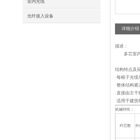
室内光缆
光纤接入设备
详细介绍
描述：
多芯室内分
结构特点及
·每根子光缆
·整体结构
·直接由主
·适用于建
机械特性：
纤芯数
外