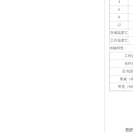
4
6
8
12
存储温度℃
工作温度℃
传输特性：
工作
光纤
芯/包
衰减（dB
带宽（MH
您