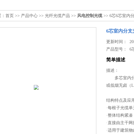
置：
首页
>>
产品中心
>>
光纤光缆产品
>>
风电控制光缆
>> 6芯6芯室内
6芯室内分支
更新时间： 2024
产品型号：
6
简单描述
描述：
多芯室内分支
或低烟无卤（L
结构特点及应
·每根子光缆单
·整体结构紧
·直接由主干
·适用于建筑