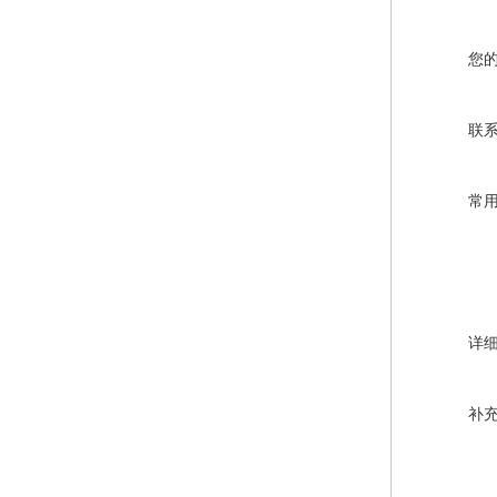
您
联
常
详
补