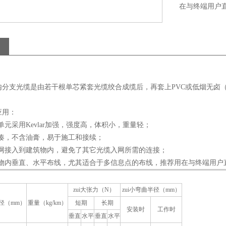
在与终端用户
支光缆是由若干根单芯紧套光缆绞合成缆后，再套上PVC或低烟无卤（L
应用：
单元采用Kevlar加强，强度高，体积小，重量轻；
紧凑，不含油膏，易于施工和接续；
干网接入到建筑物内，避免了其它光缆入网所需的连接；
筑物内垂直、水平布线，尤其适合于多信息点的布线，推荐用在与终端用户
zui大张力（N）
zui小弯曲半径（mm）
径（mm）
重量（kg/km）
短期
长期
安装时
工作时
垂直
水平
垂直
水平