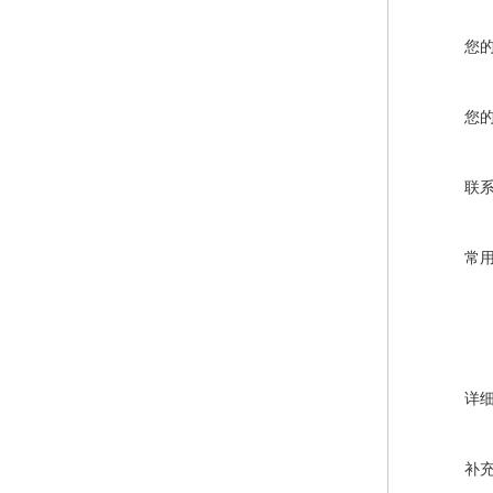
您
您
联
常
详
补