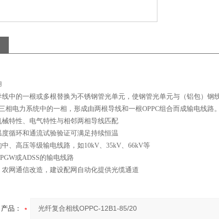
用
导线中的一根或多根替换为不锈钢管光单元，使钢管光单元与（铝包）钢线、
代三相电力系统中的一相，形成由两根导线和一根OPPC组合而成输电线路
机械特性、电气特性与相邻两相导线匹配
温度循环和通流试验验证可满足持续恒温
中、高压等级输电线路，如10kV、35kV、66kV等
PGW或ADSS的输电线路
、农网通信改造，建设配网自动化提供光缆通道
产品：