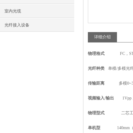
室内光缆
光纤接入设备
详细介绍
物理格式
FC，ST,
光纤种类
单模/多模光
传输距离
多模0~3km，单
视频输入
/
输出
1Vpp 
物理型式
二芯工业端子
单机型
140mm（长）