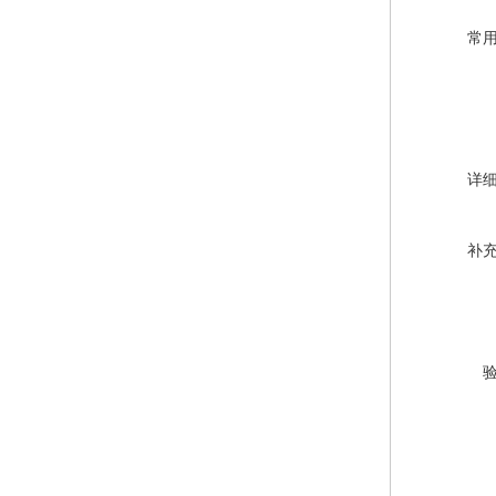
常
详
补