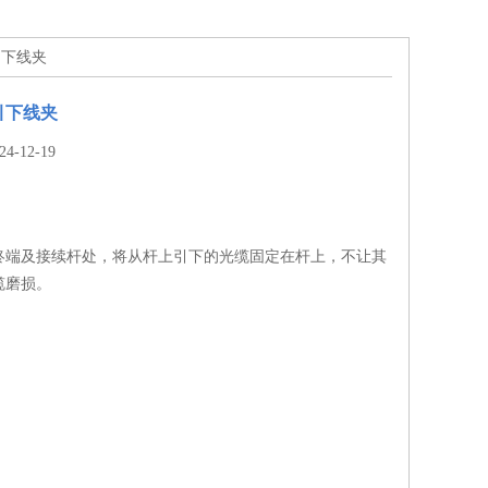
引下线夹
引下线夹
-12-19
终端及接续杆处，将从杆上引下的光缆固定在杆上，不让其
缆磨损。