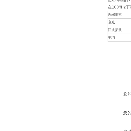
在100MHz
近端串扰
衰减
回波损耗
平均
您
您