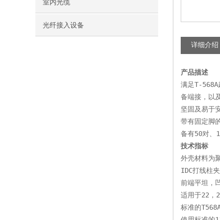
室内光缆
光纤接入设备
详细介绍
产品描述
满足T-56
备端接，以
坚固及易于
带有固定脚
备有50对、
技术指标
外壳材料为
IDC打线柱
前端平坦，
适用于22，2
标准的T568
使用标准的1