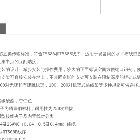
8A超五类传输标准，符合T568A和T568B线序，适用于设备间的水平布线或
及集中点的互配端接。
安装的设计，减少安装与操作费用，较大的正面标识空间方便端口识别，
的支架可直接安装在墙上，不带固定脚的支架可安装在限制深度的框架或
100对无腿和有腿跳线架，100、200对机架式跳线架等多种规格可供选择
聚碳酸酯，杏仁色
夹子为磷青铜材料，耐用性为250次插拔
凹型接线夹子及内置线对分离
4及26AWG（0.64，0.5及0.4mm）线缆
A和T568B线序
10型打线工具