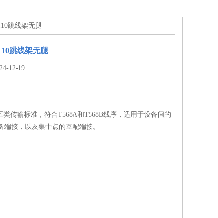
类110跳线架无腿
110跳线架无腿
-12-19
超五类传输标准，符合T568A和T568B线序，适用于设备间的
 备端接，以及集中点的互配端接。