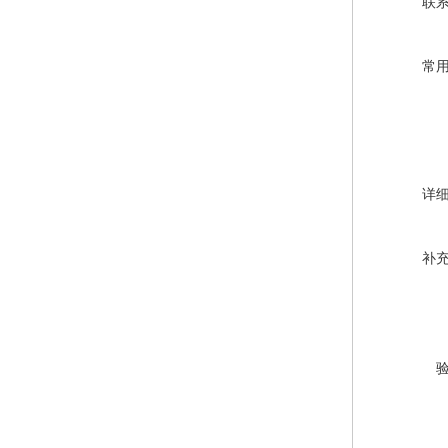
联
常
详
补