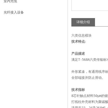
室内光缆
光纤接入设备
详细介绍
六类信息模块
技术特点:
产品描述
满足T-568A六类传输
外形紧凑，有通用线序
全部端接并防止滑动。
技术指标
8芯针触点材料50μm的
打线柱外壳材料为聚碳酸
适用于22，24及26AWG