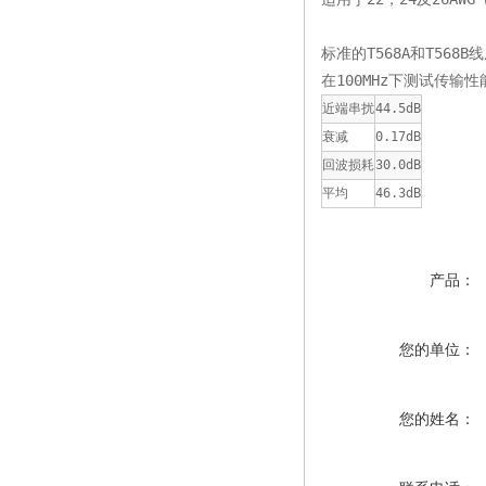
标准的T568A和T568B
在100MHz下测试传输性
近端串扰
44.5dB
衰减
0.17dB
回波损耗
30.0dB
平均
46.3dB
产品：
您的单位：
您的姓名：