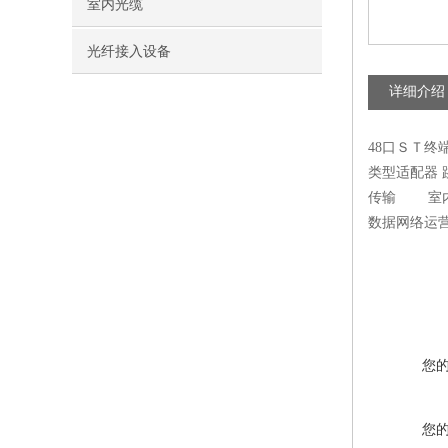
室内光缆
光纤接入设备
详细介绍
48口ＳＴ终
类型适配器
传输 室内光
数据网络运
您
您