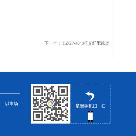
下一个：
HZGP-4848芯光纤配线架
针，以市场