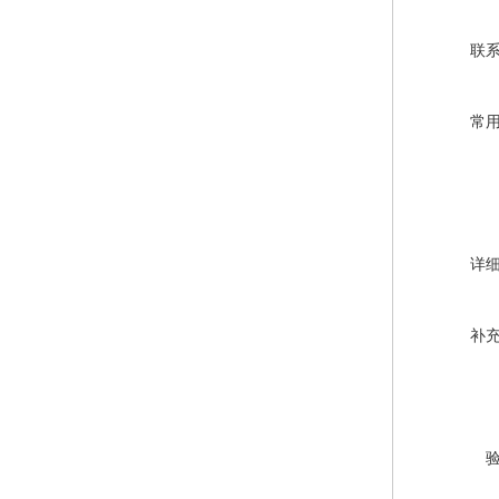
联
常
详
补