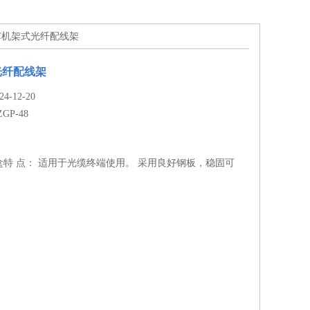
48芯机架式光纤配线架
光纤配线架
-12-20
ZGP-48
盒特 点： 适用于光缆终端使用。 采用良好钢板，稳固可
。