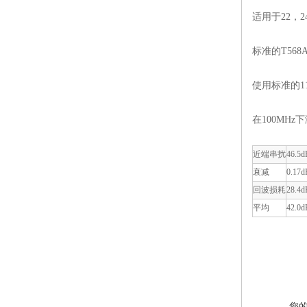
适用于22，2
标准的T568
使用标准的1
在100MH
近端串扰
46.5d
衰减
0.17d
回波损耗
28.4d
平均
42.0d
您