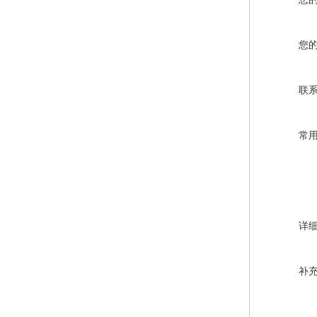
您
联
常
详
补