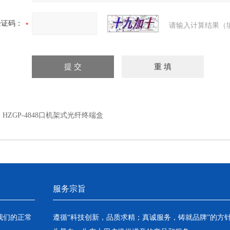
验证码：
请输入计算结果（
：
HZGP-4848口机架式光纤终端盒
服务宗旨
我们的正常
遵循“科技创新，品质求精；真诚服务，铸就品牌”的方