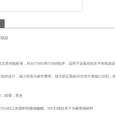
配线架
8A超五类传输标准，符合T568A和T568B线序，适用于设备间的水平布
安装的设计，减少安装与操作费用，较大的正面标识空间方便端口识别，便
架，喷塑，黑色
插座为ABS工程塑料和聚碳酸酯，IDC打线柱夹子为磷青铜材料