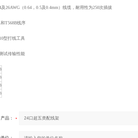
4及26AWG（0.64，0.5及0.4mm）线缆，耐用性为250次插拔
A和T568B线序
10型打线工具
z下测试传输性能
B
B
B
B
产品：
的单位：