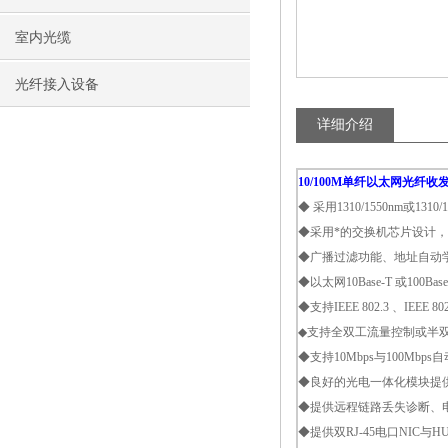
室内光缆
光纤接入设备
详细介绍
10/100M单纤以太网光纤收
◆ 采用1310/1550nm或1
◆采用*的交换机芯片设计，具
◆广播过滤功能、地址自动
◆以太网10Base-T 或100Bas
◆支持IEEE 802.3 、IEEE 802.
◆支持全双工流量控制或半双工背
◆支持10Mbps与100Mbp
◆良好的光电一体化模块提
◆提供远程链路丢失诊断、
◆提供双RJ-45电口NIC