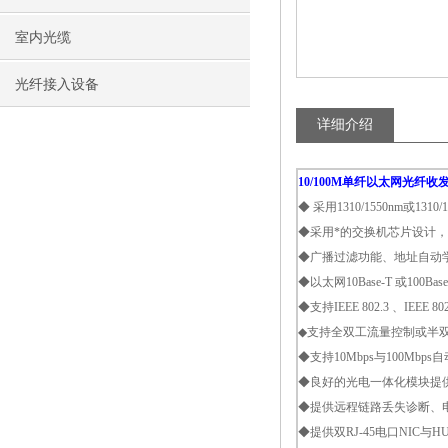
室内光缆
光纤接入设备
详细介绍
10/100M单纤以太网光纤收
◆ 采用1310/1550nm或1
◆采用*的交换机芯片设计，具
◆广播过滤功能、地址自动
◆以太网10Base-T 或100Bas
◆支持IEEE 802.3 、IEEE 802.
◆支持全双工流量控制或半双工背
◆支持10Mbps与100Mbp
◆良好的光电一体化模块提
◆提供远程链路丢失诊断、
◆提供双RJ-45电口NIC