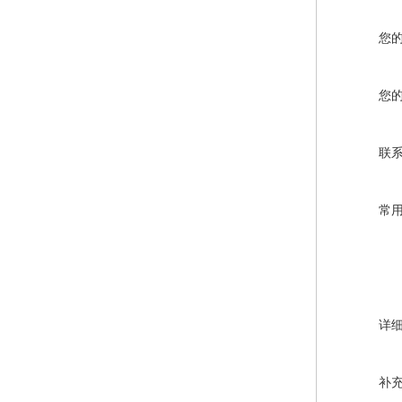
您
您
联
常
详
补