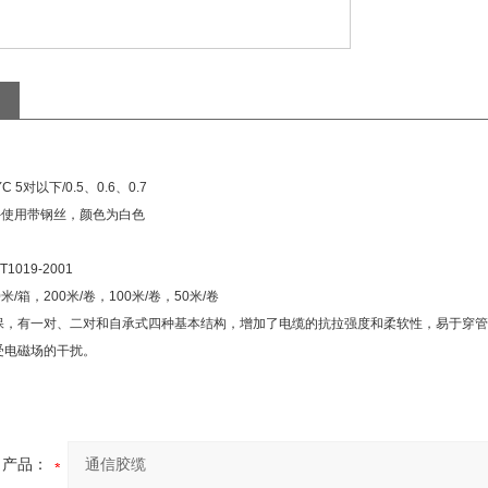
YC 5
对以下
/0.5
、
0.6
、
0.7
外使用带钢丝，颜色为白色
T1019-2001 
0
米
/
箱，
200
米
/
卷，
100
米
/
卷，
50
米
/
卷
保，有一对、二对和自承式四种基本结构，增加了电缆的抗拉强度和柔软性，易于穿管
受电磁场的干扰。
产品：