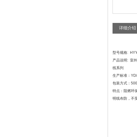
详细介绍
型号规格
:  HY
产品说明
:  
室
线系列
生产标准：
YD/
包装方式：
50
特点：阻燃环
明线布防，不