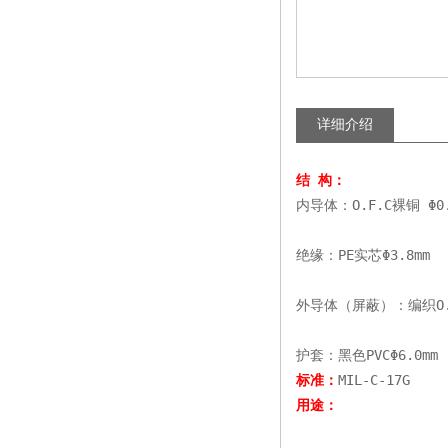
详细介绍
结 构：
内导体：O.F.C裸铜 Φ0.
绝缘：PE实芯Φ3.8mm
外导体（屏蔽）：编织O.F
护套：黑色PVCΦ6.0mm
标准：
MIL-C-17G
用途：