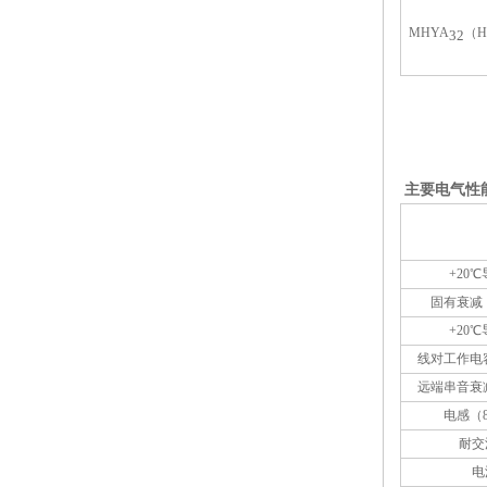
MHYA
（H
32
主要电气性能
+20
固有衰减（8
+20
线对工作电容（
远端串音衰减（
电感（80
耐交
电