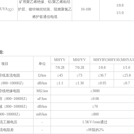
矿用聚乙烯绝缘、铝/聚乙烯粘结
1/0.8
UYA
）
护层、镀锌钢丝铠装、阻燃聚氯乙
10-100
32
1/1.0
烯护套通信电缆
:
MHYV
MHJYV
MHYBV,MHYAV,MHYA3
项目
单位
7/0.28
7/0.28
1/0.8
1/1.0
℃导线直流电阻
Ω/km
≤45
≤73
≤36.7
≤25.8
00~1000HZ）
dB/km
≤1.1
≤1.30
≤0.95
≤0.7
℃导线绝缘电阻
MΩ.km
≥3000
800~1000HZ）
uF/km
≤0.06
800~1000HZ）
dB/km
≥70
0~1000HZ）
mH/km
≤800
流工频电压
-
1.5KV/1min通过
流电阻差
-
≤环阻的2%