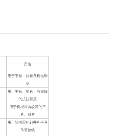
用途
用于平巷、斜巷及机电硐
室
用于平巷、斜巷，有较好
的抗拉强度
用于机械冲击较高的平
巷、斜巷
用于较潮湿的斜井和平巷
作通信线