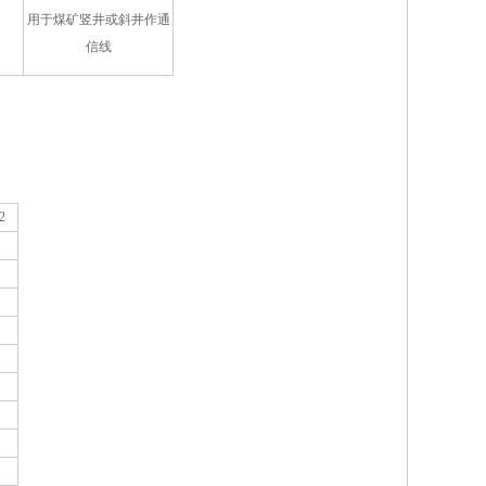
用于煤矿竖井或斜井作通
信线
2