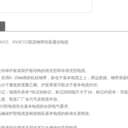
A553、HYAT553双层钢带铠装通信电缆
任何单护套或双护套结构的填充型和非填充型电缆。
：采用0.15mm厚的轧纹钢带，纵包于基本电缆之上，两边搭接。钢带表
高分子量低密度聚乙烯。护套厚度可取决于基本电缆外径。
标记：电缆外表有*性识别标记，标记间间隔不大于1m，标记内容有：导
长度、制造厂厂名代号及制造年份。
53型电缆符合基本电缆的全部电气要求。
机械保护型电缆是根据相应基本电缆的标准长度制造。
的要求提供厚度不同或其它金属的铠装型电缆。