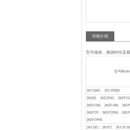
详细介绍
型号规格、燃烧特性及
型号Mode
JKYJQ85、JKYJPQ85
JKE85、JKEZP85、JKEPJS
JKEPJ80、JKEPJ90、JKEP
JKEPJP、JKEPJP80、JKEP
JKEPJP95
JKYJ85、JKYPJ、JKYJPJ8