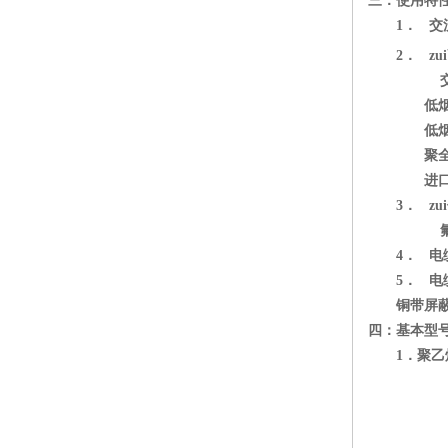
三：使用特
1．
交
2．
z
低
低
聚全
进
3．
z
4．
电
5．
电
铜带屏蔽或
四：基本型
1．聚乙烯