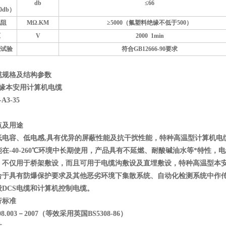
db
≤66
0db）
电阻
M
Ω.KM
≥5000（氟塑料绝缘不低于500）
压
V
2000
1min
能试验
符合GB12666-90要求
缆规格及结构参数
缘本安用计算机电缆
A3-35
点及用途
容、低电感,具有优异的屏蔽性能及抗干扰性能，特种高温型计算机电
在-40-260℃环境中长期使用，产品具有不延燃、耐酸碱油水等*特性，
，不仅用于桥架敷设，而且可用于电缆沟敷设及直埋敷设，特种高温型本安计
合于具有防爆保护要求及其他恶劣环境下集散系统、自动化检测系统中作
DCS电缆和计算机控制电缆。
行标准
.003－2007（等效采用英国BS5308-86）