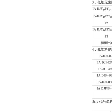
3
．低烟无卤
IA-DJY
PY
D
D
IA-DJY
P2Y
D
D
P2
IA-DJY
P3Y
D
D
P3
阻燃计
4
．氟塑料绝
IA-DJF4
IA-DJF46
IA-DJF4
IA-DJF46
IA-DJF4F4
IA-DJF4F4
五：代号名