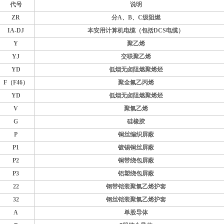
代号
说明
ZR
分A、B、C级阻燃
IA-DJ
本安用计算机电缆（包括DCS电缆）
Y
聚乙烯
YJ
交联聚乙烯
YD
低烟无卤阻燃聚烯烃
F（F46）
聚全氟乙丙烯
YD
低烟无卤阻燃聚烯烃
V
聚氯乙烯
G
硅橡胶
P
铜丝编织屏蔽
P1
镀锡铜丝屏蔽
P2
铜带绕包屏蔽
P3
铝塑绕包屏蔽
22
钢带铠装聚氯乙烯护套
32
钢丝铠装聚氯乙烯护套
A
单股导体