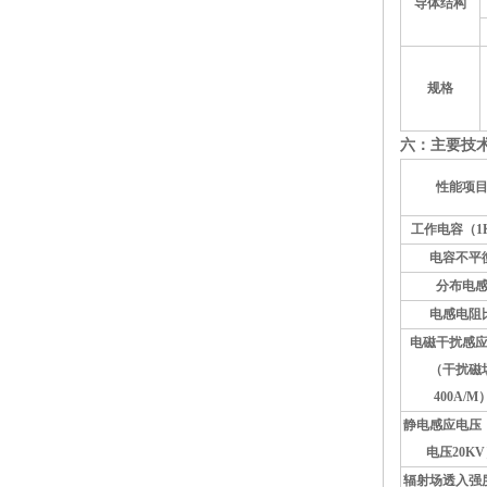
导体结构
规格
六：主要技
性能项
工作电容（1
电容不平
分布电
电感电阻
电磁干扰感
（干扰磁
400A/M
静电感应电压
电压20K
辐射场透入强