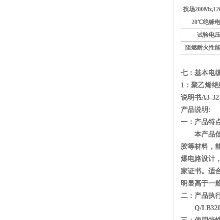
扰场200Mz,12
20
℃
绝缘
试验电
阻燃耐火性
七：基本电
1
：聚乙烯绝
说明书A3-32-
产品说明:
一：产品特
本产品低电
胶等材料，能
爆电路设计
家证书。适
明显高于一般
二：产品执
Q/LB3208