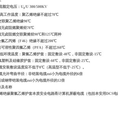
性
流额定电压：U
/U 300/500KV
0
ui高工作温度：聚乙烯绝缘不超过70℃
交联聚乙烯绝缘90℃
烟无卤阻燃聚烯烃70℃
烟无卤阻燃交联聚烯烃90℃和125℃两种
氟乙丙烯（F46）绝缘不超过200℃
口可溶性聚四氟乙烯（PFA）不超过260℃
ui低环境温度：聚氯乙烯护套：固定敷设-40℃，非固定敷设-15℃
氟塑料及硅橡胶护套：固定敷设-60℃，非固定敷设-25℃。
缆安装敷设温度应不低于0℃（高温型不低于-25℃）。
缆允许弯曲半径：非铠装电缆zui小为电缆外径的6倍
钢带铠装电缆zui小为电缆外径的12倍
号及名称
绝缘聚氯乙烯护套本质安全电路甬计算机屏蔽电缆（包括本安用DCS电