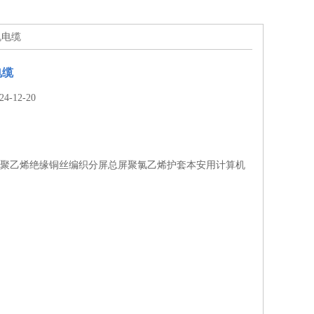
机电缆
电缆
-12-20
V(R)P 聚乙烯绝缘铜丝编织分屏总屏聚氯乙烯护套本安用计算机