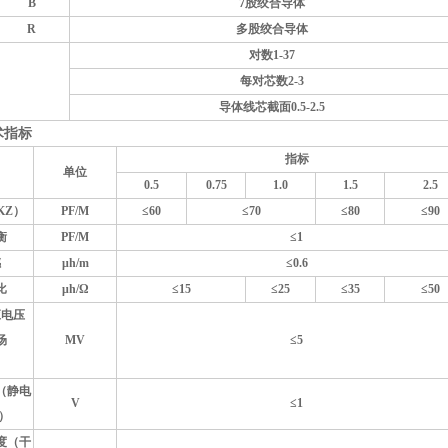
B
7
股绞合导体
R
多股绞合导体
对数1-37
每对芯数2-3
导体线芯截面0.5-2.5
术指标
指标
目
单位
0.5
0.75
1.0
1.5
2.5
KZ）
PF/M
≤60
≤70
≤80
≤90
衡
PF/M
≤1
感
μh/m
≤0.6
比
μh/Ω
≤15
≤25
≤35
≤50
应电压
场
MV
≤5
）
（静电
V
≤1
V）
度（干