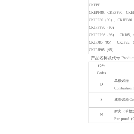
CKEPF
CKEPF80、CKEPF90、CKE
CKJPF80（90）、CKJPF86
CKJPFP80（90）
CKJPFP86（96）、CKJ85、
CKJPJ85（95）、CKJP85、
CKJPJP85（95）
产品名称及代号 Product desc
代号
Codes
单根燃烧
D
Combustion fo
S
成束燃烧 Combus
耐火（单根
N
Fire-proof（C