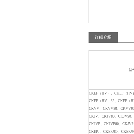
详细介绍
型号
CKEF（HV）、CKEF（HV
CKEF（HV）82、CKEF（H
CKVV、CKVV80、CKVV9
CKJV、CKJV80、CKJV90、
CKJVP、CKJVP80、CKJVP
CKEPJ、CKEPJ80、CKEPJ