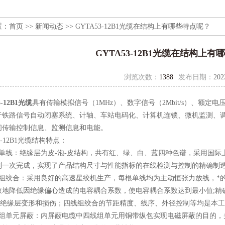
置：
首页
>>
新闻动态
>> GYTA53-12B1光缆在结构上有哪些特点呢？
GYTA53-12B1光缆在结构上
浏览次数：
1388
发布日期：
202
3-12B1光缆
具有传输模拟信号（1MHz）、数字信号（2Mbit/s）、额定电
于铁路信号自动闭塞系统、计轴、车站电码化、计算机连锁、微机监测、
间传输控制信息、监测信息和电能。
-12B1光缆结构特点：
线：绝缘层为皮-泡-皮结构，共有红、绿、白、蓝四种色谱，采用国际上
制一次完成，实现了产品结构尺寸与性能指标的在线检测与控制的精确制
绞合：采用良好的高速星绞机生产，每根单线均为主动恒张力放线，*的
效地降低因绝缘偏心造成的电容耦合系数，使电容耦合系数达到最小值;精
结构绝缘层变形和损伤；四线组绞合的节距精度、线序、外径控制等均是本
单元屏蔽：内屏蔽电缆中四线组单元用铜带纵包实现电磁屏蔽的目的，