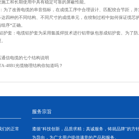
设施工和长期使用中具有稳定可靠的屏蔽性能。
为了改善电缆的串音指标，在成缆工序中合理设计、匹配绞合节距，并实
多达四种的不同结构、不同尺寸的成缆单元，在绞制过程中如何保证缆芯
与组序*正确。
护套：电缆铝护套为采用氩弧焊技术进行铝带纵包形成铝护套。为了防
覆。
话通信电缆的七个结构说明
TA-48B1光缆物理结构你知道吗？
服务宗旨
我们的正常
遵循“科技创新，品质求精；真诚服务，铸就品牌”的方
为导向，为广大用户提供满意的产品和服务。