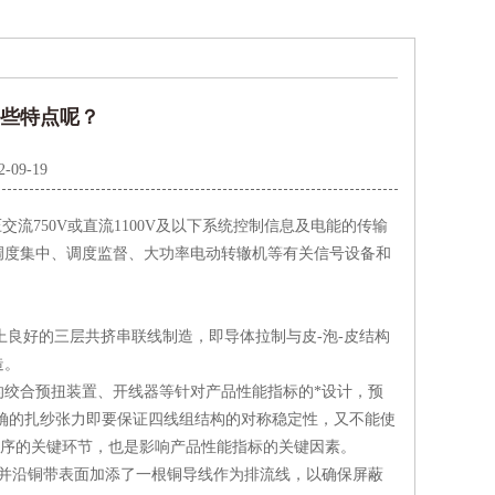
有哪些特点呢？
2-09-19
压交流750V或直流1100V及以下系统控制信息及电能的传输
调度集中、调度监督、大功率电动转辙机等有关信号设备和
良好的三层共挤串联线制造，即导体拉制与皮-泡-皮结构
造。
绞合预扭装置、开线器等针对产品性能指标的*设计，预
确的扎纱张力即要保证四线组结构的对称稳定性，又不能使
工序的关键环节，也是影响产品性能指标的关键因素。
并沿铜带表面加添了一根铜导线作为排流线，以确保屏蔽