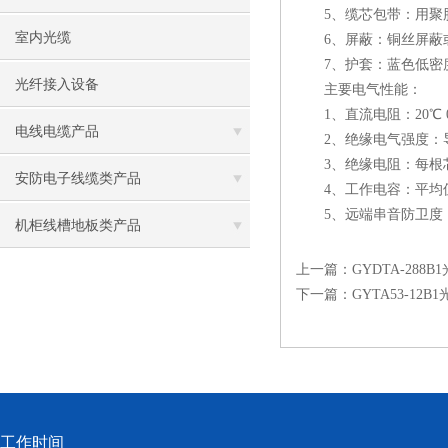
5、缆芯包带：用聚
室内光缆
6、屏蔽：铜丝屏蔽或
7、护套：蓝色低密度
光纤接入设备
主要电气性能：
1、直流电阻：20℃ 0.4 ≤148
电线电缆产品
2、绝缘电气强度：导体之间
3、绝缘电阻：每根芯线与其
安防电子线缆类产品
4、工作电容：平均值 52
5、远端串音防卫度：15
机柜线槽地板类产品
上一篇：
GYDTA-28
下一篇：
GYTA53-1
工作时间