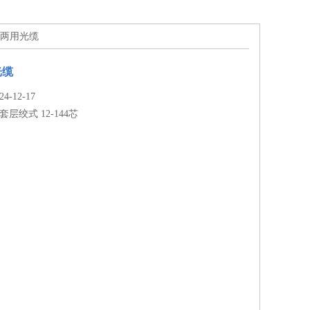
内外两用光缆
光缆
-12-17
套层绞式 12-144芯