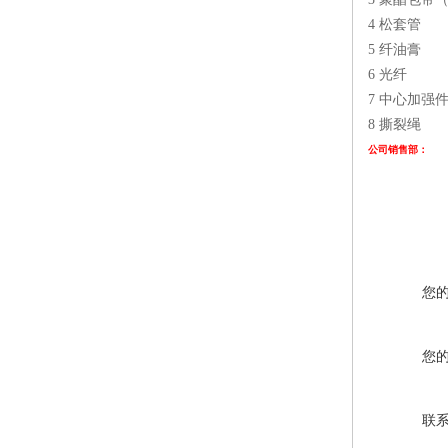
4 松套管
5 纤油膏
6 光纤
7 中心加强
8 撕裂绳
公司销售部
您
您
联