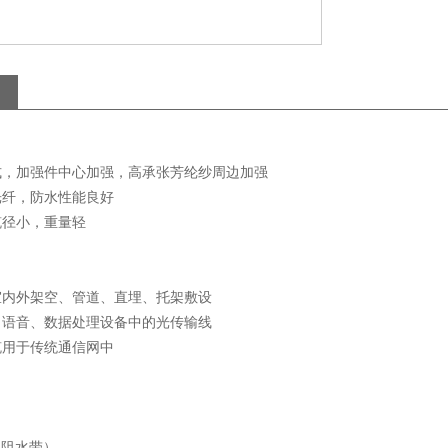
绞式，加强件中心加强，高承张芳纶纱周边加强
光纤，防水性能良好
缆径小，重量轻
室内外架空、管道、直埋、托架敷设
、语音、数据处理设备中的光传输线
缆用于传统通信网中
（阻水带）