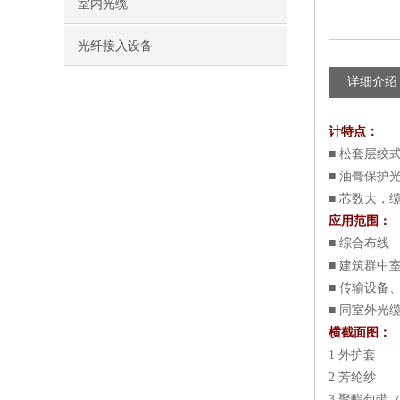
室内光缆
光纤接入设备
详细介绍
计特点：
■ 松套层
■ 油膏保护
■ 芯数大，
应用范围：
■ 综合布线
■ 建筑群中
■ 传输设备
■ 同室外光
横截面图：
1 外护套
2 芳纶纱
3 聚酯包带