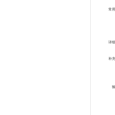
常
详
补