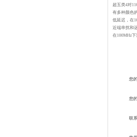
超五类4对11
有多种颜色
低延迟，在100
近端串扰和
在100MH
您
您
联