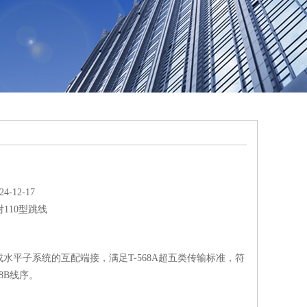
-12-17
对110型跳线
水平子系统的互配端接，满足T-568A超五类传输标准，符
68B线序。