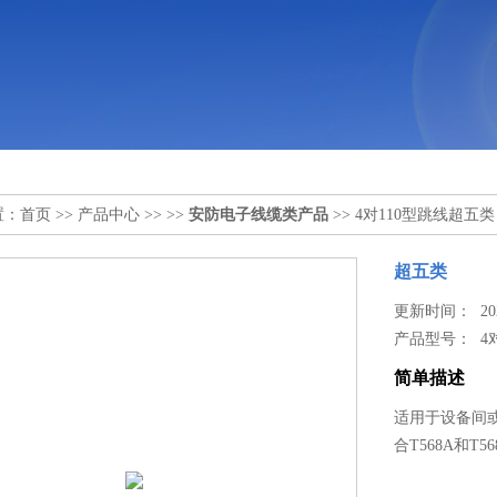
置：
首页
>>
产品中心
>> >>
安防电子线缆类产品
>> 4对110型跳线超五类
超五类
更新时间： 2024
产品型号：
4
简单描述
适用于设备间或
合T568A和T5