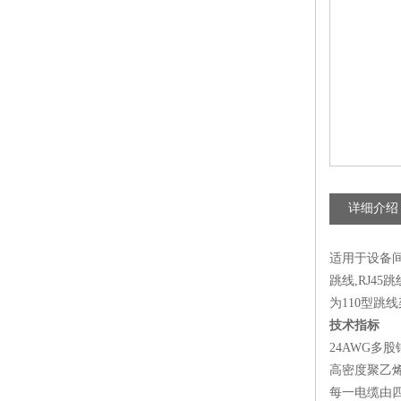
详细介绍
适用于设备间
跳线,RJ45
为110型
技术指标
24AWG多股
高密度聚乙
每一电缆由