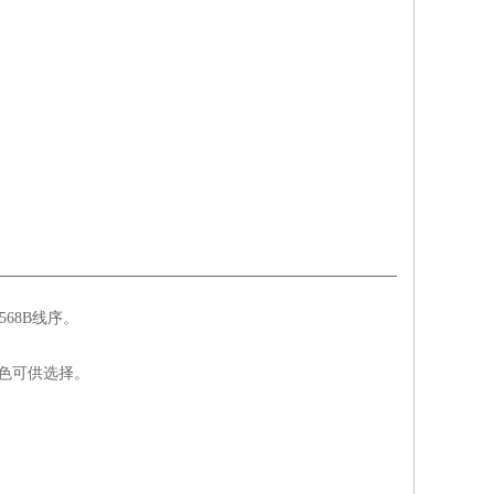
68B线序。
色可供选择。