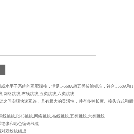
或水平子系统的互配端接，满足T-568A超五类传输标准，符合T568A和T5
跳线,网络跳线,布线跳线,五类跳线,六类跳线
跳线架之间实现快速互连，具有极大的灵活性，并有多种长度、接头方式和颜
铜线跳线,RJ45跳线,网络跳线,布线跳线,五类跳线,六类跳线
烯绝缘和彩色编码线缆
四对双绞线组成