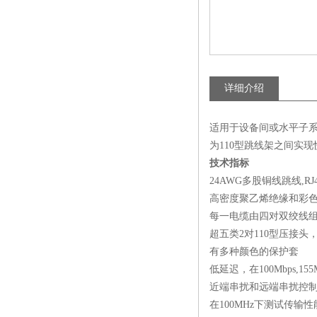
详细介绍
适用于设备间或水平子系统
为110型跳线架之间实
技术指标
24AWG多股铜线跳线,R
高密度聚乙烯绝缘和彩
每一电缆由四对双绞线组成
超五类2对110型压接头，
有多种颜色的保护套
低延迟，在100Mbps,155
近端串扰和远端串扰控
在100MHz下测试传输性