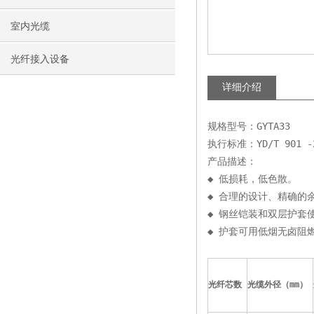
室内光缆
光纤接入设备
详细介绍
规格型号：GYTA33
执行标准：YD/T 901 -
产品描述：
◆ 低损耗，低色散。
◆ 合理的设计、精确的
◆ 钢丝铠装和双层护套
◆ 护套可用低烟无卤阻燃
光纤芯数
光缆外径（
mm
）