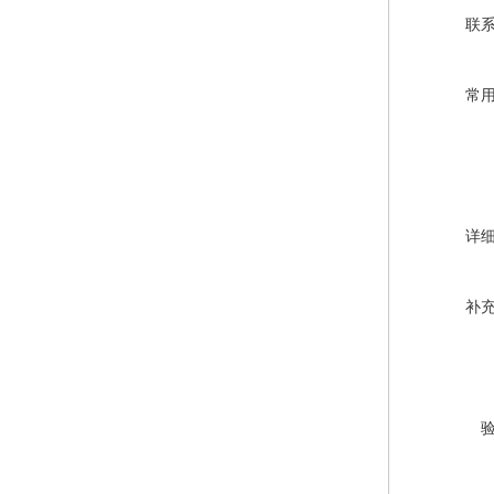
联
常
详
补