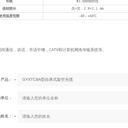
吊线 
Φ3.6mm钢绞线
连结部分 
高×宽：2.8×2.1 mm
使用温度范围 
-40～+60℃
间通信，农话，市话中继，CATV和计算机网络传输系统等。
产品：
的单位：
的姓名：