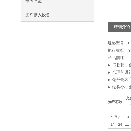
室内光缆
光纤接入设备
详细介绍
规格型号：GY
执行标准：YD/
产品描述：
◆ 低损耗，
◆ 合理的
◆ 钢丝铠
◆ 结构小，
光
光纤芯数 
（
12 及以下
10.
14～24
11.