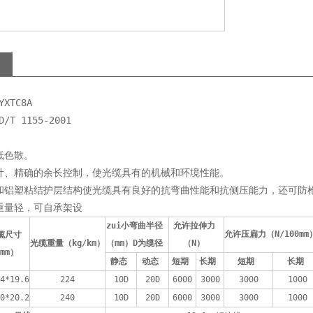
XTC8A
T 1155-2001
低色散。
设计、精确的余长控制，使光缆具有的机械和环境性能。
装和铝塑粘结护层结构使光缆具有良好的抗弯曲性能和抗侧压能力，还可防
重量轻，可自承架设
zui小弯曲半径 
允许拉伸力 
允许压扁力（N/100mm
缆尺寸 
光缆重量（kg/km）
（mm）D为缆径 
（N） 
mm） 
静态 
动态 
短期 
长期 
短期 
长期 
4*19.6
224
10D
20D
6000
3000
3000
1000
0*20.2
240
10D
20D
6000
3000
3000
1000