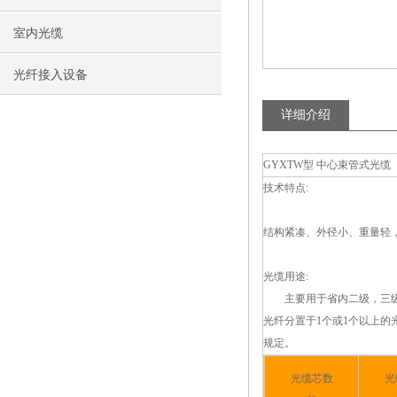
室内光缆
光纤接入设备
详细介绍
GYXTW型 中心束管式光缆
技术特点:
结构紧凑、外径小、重量轻，
光缆用途:
主要用于省内二级，三级干
光纤分置于1个或1个以上的
规定。
光缆芯数
光