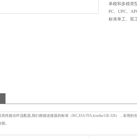
单模和多模类
PC、UPC、A
标准单工、双
能光纤适配器,我们根据连接器的标准（IEC,EIA/TIA,lcordia GR-326）
性能。