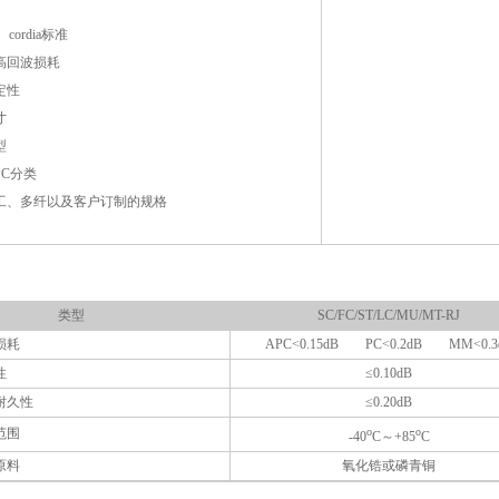
、cordia标准
高回波损耗
定性
寸
型
PC分类
工、多纤以及客户订制的规格
类型
SC/FC/ST/LC/MU/MT-RJ
耗
APC<0.15dB PC<0.2dB MM<0.3
性
≤0.10dB
久性
≤0.20dB
围
o
o
-40
C～+85
C
料
氧化锆或磷青铜