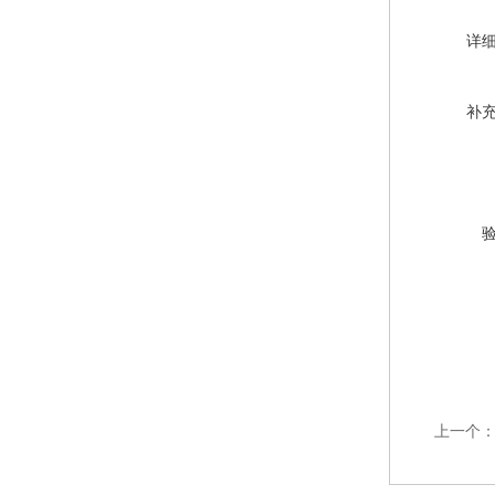
详
补
上一个