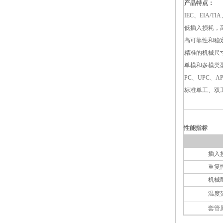
产品特点：
IEC、EIA/TIA
低插入损耗，
高可靠性和稳
精准的机械尺
单模和多模类
PC、UPC、A
标准单工、双
性能指标
插入损
重复
机械耐
温度范
套管原