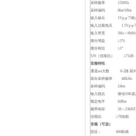
采样频率 15MHz
采样编码 8bit/10bit
输入输出 1Vp-p 75欧
输入过载电压 1.5Vp-p 
输入带宽 5Hz～8MH
微分增益 ≤1%
微分相位 ≤1°
S/N（信噪比） ≥71dB
音频特性
通道zui大数 0-2路 双
双向采样频率 48KHz
采样编码 24bit
输入阻抗 驱动10K或是
额定电平 0dBm
频率响应 20～23kHZ 
信噪比 ≥78加权
音频（可选）
阻抗： 600欧姆