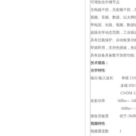
可增加光中继节点
无电磁干扰，无射频干扰，
视频、音频、数据、以太网
带电源、光路、视频、数据
超级光学动态范围，工业级
具有过载保护、自动恢复功
即插即用，支持热插拔，免
具有设备具备数字加密功能
技术规格：
光学特性
输出/输入波长 单模 1310/
多模 850/1
CWDM 1
发射功率 0dBm～-5d
-8dBm～-
接收灵敏度 优于-36d
视频特性
视频通道数 1