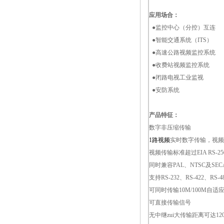
应用场合：
●监控中心（分控）互连
●智能交通系统（ITS）
●高速公路视频监控系统
●收费站视频监控系统
●闭路电视工业监视
●安防系统
产品特征：
数字非压缩传输
1路视频
实时数字传输，视频信
视频传输标准超过EIA RS-
同时兼容PAL、NTSC及SE
支持RS-232、RS-422、R
可同时传输10M/100M自适应
可直接传输信号
无中继zui大传输距离可达12