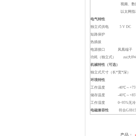
视频、数
以太网指
电气特性
独立式供电 5 V DC
短路保护
热插拔
电源接口 凤凰端子
功耗（独立式） zui大8
机械特性（可选）
独立式尺寸（长*宽*深） 118m
环境特性
工作温度 -40℃～+75
储存温度 -40℃～+85
工作湿度 0~95%无冷
电磁兼容性
符合GJB151
产品：