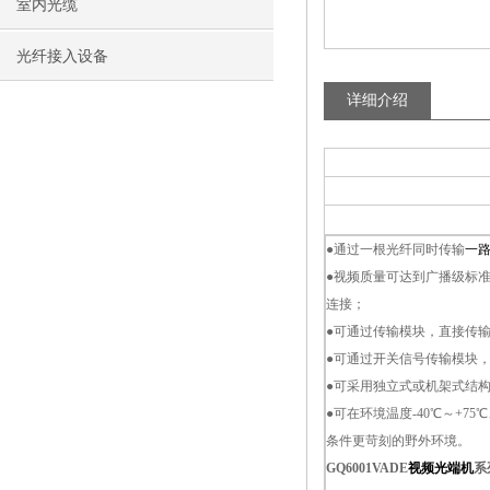
室内光缆
光纤接入设备
详细介绍
●
通过一根光纤同时传输
一
●
视频质量可达到广播级标准，音
连接；
●
可通过传输模块，直接传
●
可通过开关信号传输模块
●
可采用独立式或机架式结
●
可在环境温度-40℃～+7
条件更苛刻的野外环境。
GQ6001VADE
视频光端机
系