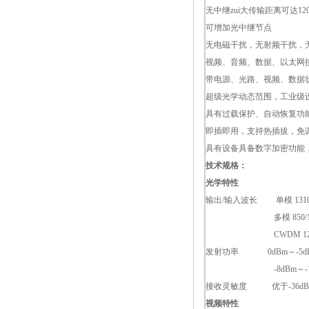
无中继zui大传输距离可达12
可增加光中继节点
无电磁干扰，无射频干扰，
视频、音频、数据、以太网
带电源、光路、视频、数据
超级光学动态范围，工业级
具有过载保护、自动恢复功
即插即用，支持热插拔，免
具有设备具备数字加密功能
技术规格：
光学特性
输出/输入波长 单模 1310/
多模 850/1
CWDM 1
发射功率 0dBm～-5d
-8dBm～-
接收灵敏度 优于-36d
视频特性