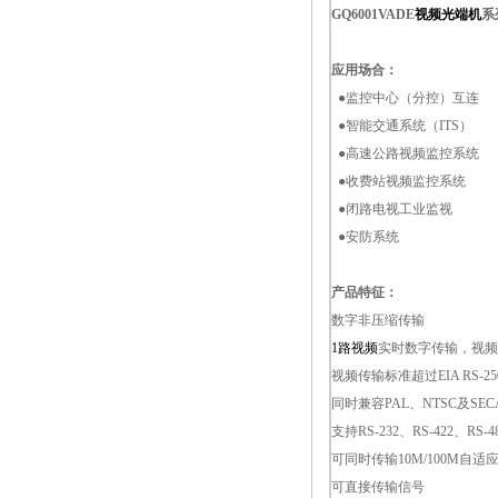
GQ6001VADE
视频光端机
系
应用场合：
●监控中心（分控）互连
●智能交通系统（ITS）
●高速公路视频监控系统
●收费站视频监控系统
●闭路电视工业监视
●安防系统
产品特征：
数字非压缩传输
1路视频
实时数字传输，视频信
视频传输标准超过EIA RS-
同时兼容PAL、NTSC及SE
支持RS-232、RS-422、R
可同时传输10M/100M自适应
可直接传输信号