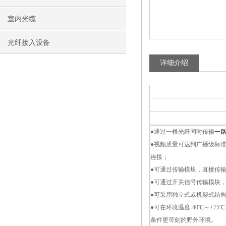
室内光缆
光纤接入设备
详细介绍
●
通过一根光纤同时传输
一
●
视频质量可达到广播级标准，音
连接；
●
可通过传输模块，直接传
●
可通过开关信号传输模块
●
可采用独立式或机架式结
●
可在环境温度-40℃～+7
条件更苛刻的野外环境。