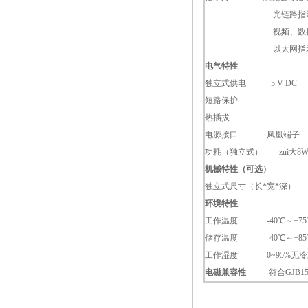
光链路指
视频、数
以太网指
电气特性
独立式供电 5 V DC
短路保护
热插拔
电源接口 凤凰端子
功耗（独立式） zui大8
机械特性（可选）
独立式尺寸（长*宽*深） 118m
环境特性
工作温度 -40℃～+75
储存温度 -40℃～+85
工作湿度 0~95%无冷
电磁兼容性
符合GJB151