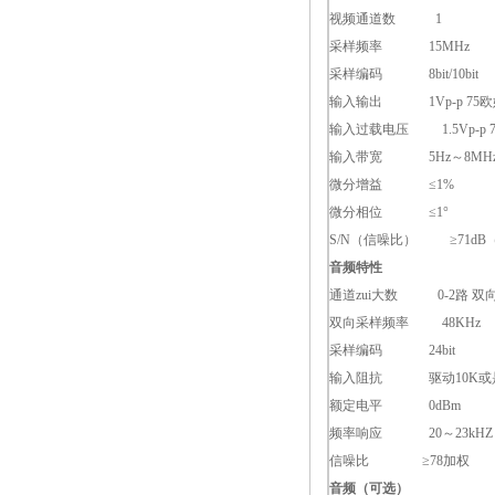
视频通道数 1
采样频率 15MHz
采样编码 8bit/10bit
输入输出 1Vp-p 75欧
输入过载电压 1.5Vp-p 
输入带宽 5Hz～8MH
微分增益 ≤1%
微分相位 ≤1°
S/N（信噪比） ≥71dB
音频特性
通道zui大数 0-2路 双
双向采样频率 48KHz
采样编码 24bit
输入阻抗 驱动10K或是
额定电平 0dBm
频率响应 20～23kHZ 
信噪比 ≥78加权
音频（可选）