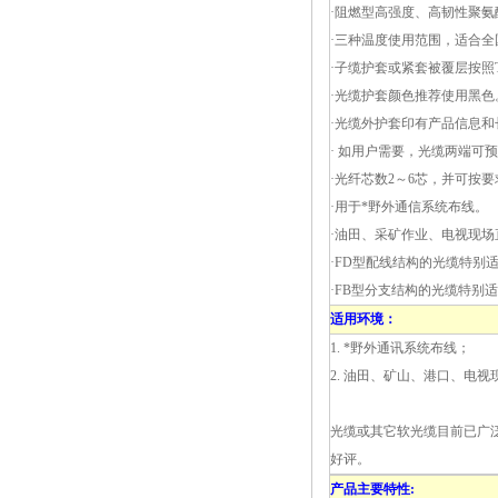
·阻燃型高强度、高韧性聚
·三种温度使用范围，适合全
·子缆护套或紧套被覆层按照T
·光缆护套颜色推荐使用黑色
·光缆外护套印有产品信息和
· 如用户需要，光缆两端可
·光纤芯数2～6芯，并可按
·
用于*野外通信系统布线。
·
油田、采矿作业、电视现场
·
FD型配线结构的光缆特别
·
FB型分支结构的光缆特别
适用环境
：
1. *野外通讯系统布线；
2. 油田、矿山、港口、电
光缆或其它软光缆目前已广
好评。
产品主要特性: