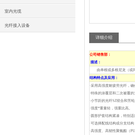
室内光缆
光纤接入设备
详细介绍
公司销售部：
描述：
由单根或多根尼龙（或同等
结构特点及应用：
·采用高强度耐疲劳光纤，
·特殊的涂覆层和二次被覆
·小节距的光纤SZ绞合和芳
·强度*重量轻，强重比高。
·圆形护套结构紧凑，特别
·可选择配线结构或分支结构
·高强度、高韧性聚氨酯（