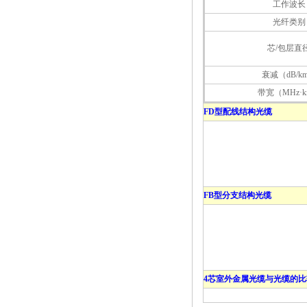
工作波长
光纤类别
芯/包层直
衰减（dB/k
带宽（MHz·
FD型配线结构光缆
FB型分支结构光缆
4芯室外金属光缆与光缆的比