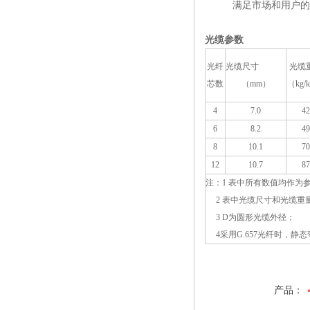
满足市场和用户的
光缆参数
光纤
光缆尺寸
光缆
芯数
（mm）
（kg/
4
7.0
42
6
8.2
49
8
10.1
70
12
10.7
87
注：1 表中所有数值均作为
2 表中光缆尺寸和光缆重量
3 D为圆形光缆外径；
4采用G.657光纤时，静态
产品：