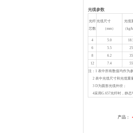
光缆参数
光纤
光缆尺寸
光缆
芯数
（mm）
（kg/
4
5.0
18.
6
5.5
25
8
6.2
35
12
7.4
55
注：1 表中所有数值均作为
2 表中光缆尺寸和光缆重量
3 D为圆形光缆外径；
4采用G.657光纤时，静态
产品：