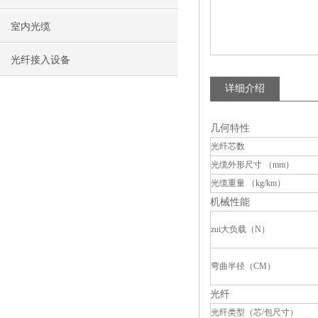
室内光缆
光纤接入设备
详细介绍
几何特性
光纤芯数
光缆外形尺寸 （mm）
光缆重量 （kg/km）
机械性能
zui大负载（N）
弯曲半径（CM）
光纤
光纤类型（芯/包尺寸）