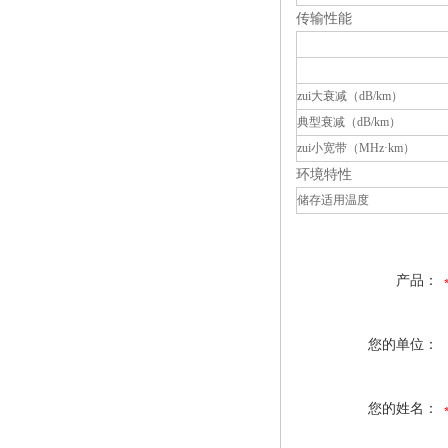
传输性能
zui大衰减（dB/km）
典型衰减（dB/km）
zui小宽带（MHz·km）
环境特性
储存适用温度
产品：
您的单位：
您的姓名：