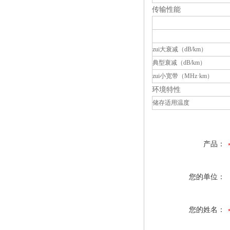
传输性能
zui大衰减（dB/km）
典型衰减（dB/km）
zui小宽带（MHz·km）
环境特性
储存适用温度
产品：
您的单位：
您的姓名：