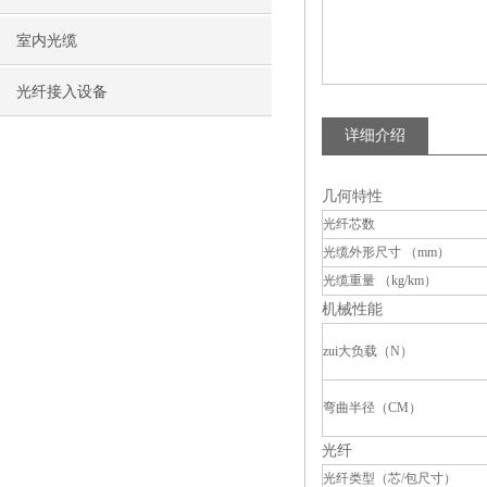
室内光缆
光纤接入设备
详细介绍
几何特性
光纤芯数
光缆外形尺寸 （mm）
光缆重量 （kg/km）
机械性能
zui大负载（N）
弯曲半径（CM）
光纤
光纤类型（芯/包尺寸）