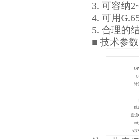
3. 可容
4. 可用G
5. 合理
■ 技术参
O
O
计
线
直流
z
短