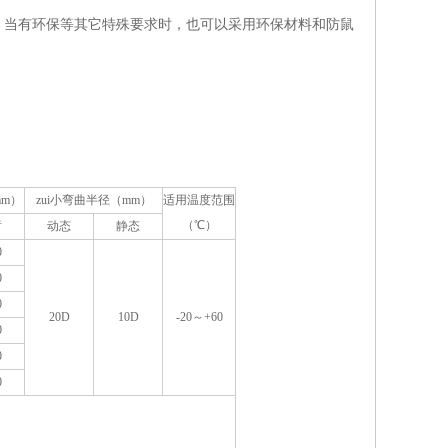
，当有环保等其它特殊要求时，也可以采用环保材料和防鼠
mm）
zui小弯曲半径（mm）
适用温度范围
（℃）
暂
动态
静态
0
0
0
20D
10D
-20～+60
0
0
0