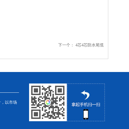
下一个：
4芯4芯防水尾缆
针，以市场