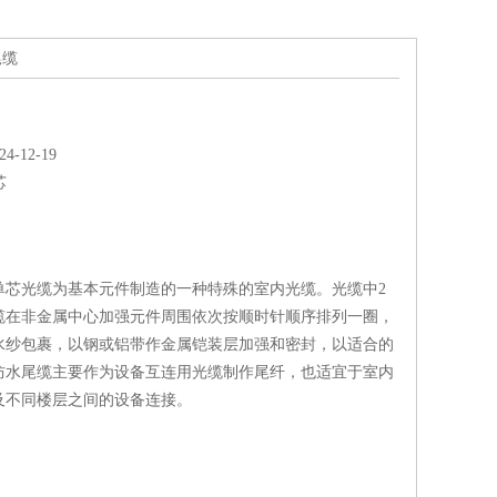
尾缆
-12-19
芯
单芯光缆为基本元件制造的一种特殊的室内光缆。光缆中2
光缆在非金属中心加强元件周围依次按顺时针顺序排列一圈，
水纱包裹，以钢或铝带作金属铠装层加强和密封，以适合的
防水尾缆主要作为设备互连用光缆制作尾纤，也适宜于室内
及不同楼层之间的设备连接。