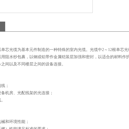
以单芯光缆为基本元件制造的一种特殊的室内光缆。光缆中2～12根单芯
以用阻水纱包裹，以钢或铝带作金属铠装层加强和密封，以适合的材料作
备之间以及不同楼层之间的设备连接。
跳线；
设备机房、光配线架的光连接；
线。
机械和环境性能；
延燃）性能满足标准的要求；