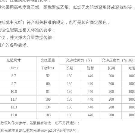
通常采用高密度聚乙烯、阻燃聚氯乙烯、低烟无卤阻燃聚烯烃或聚氨酯等
包括缆中光纤）符合相关标准的规定，也可是其它商定颜色；
物理性能满足相关标准的要求；
方便，并支撑大容量数据传输；
用户的各种要求。
光缆尺寸
光缆重量
允许拉伸力（N）
允许压扁力（N/100
（mm）
（kg/km）
长期
短暂
长期
短
8.7
52
130
440
200
100
8.7
60
130
440
200
100
10.0
81
130
440
200
100
11.7
108
130
440
200
100
13.3
134
130
440
200
100
15.0
183
130
440
200
100
所有数值均作为参考，若数值有增改，恕不另行通知；
寸和光缆重量是以单芯光缆采用ф2.0外径时得到的；