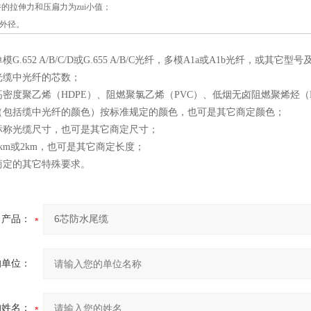
许的拉伸力和压扁力为zui小值；
缆外径。
G.652 A/B/C/D或G.655 A/B/C光纤，多模A1a或A1b光纤，或其它
光缆中光纤的芯数；
密度聚乙烯（HDPE）、阻燃聚氯乙烯（PVC）、低烟无卤阻燃聚烯烃（
（包括缆中光纤的颜色）按标准规定的颜色，也可是其它商定颜色；
标称光缆尺寸，也可是其它商定尺寸；
km或2km，也可是其它商定长度；
商定的其它特殊要求。
产品：
的单位：
的姓名：