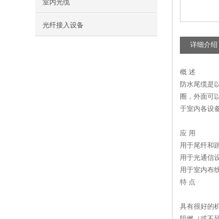
室内光缆
光纤接入设备
详细介绍
概 述
防水尾缆是
圈，外面可
于室内各设
应 用
用于尾纤和
用于光通信
用于室内布
特 点
具有很好的
阻燃（或不