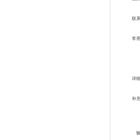
联
常
详
补