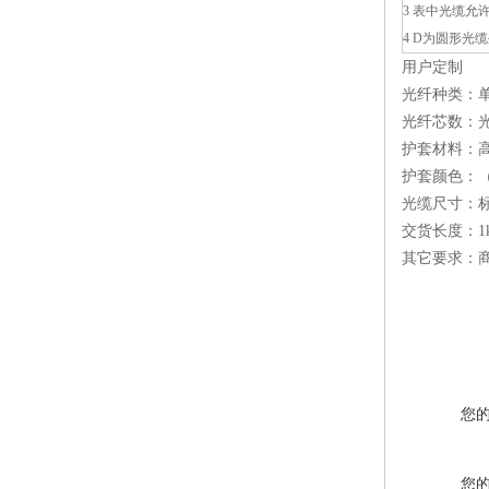
3 表中光缆允
4 D为圆形光
用户定制
光纤种类：单模
光纤芯数：
护套材料：高
护套颜色：
光缆尺寸：
交货长度：1
其它要求：
您
您