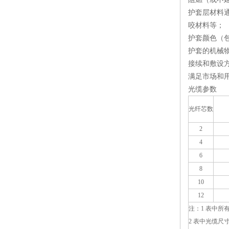
护套层材料
咬材料等；
护套颜色（
护套的机械
接续和敷设
满足市场和
光缆参数
光纤芯数
2
4
6
8
10
12
注：1 表中
2 表中光缆尺