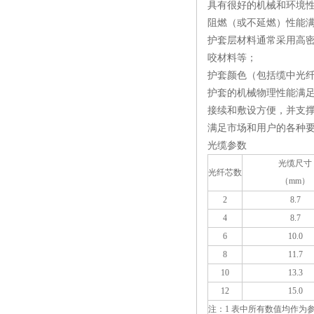
具有很好的机械和环境
阻燃（或不延燃）性能
护套层材料通常采用高
咬材料等；
护套颜色（包括缆中光
护套的机械物理性能满
接续和敷设方便，并支
满足市场和用户的各种
光缆参数
光缆尺寸
光纤芯数
（mm）
2
8.7
4
8.7
6
10.0
8
11.7
10
13.3
12
15.0
注：1 表中所有数值均作为