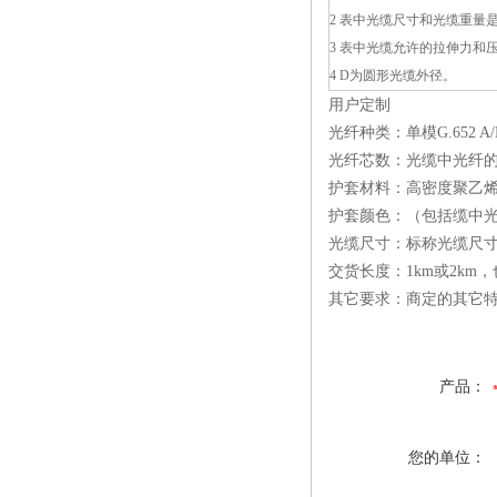
2 表中光缆尺寸和光缆重量是
3 表中光缆允许的拉伸力和压
4 D为圆形光缆外径。
用户定制
光纤种类：单模G.652 A
光纤芯数：光缆中光纤
护套材料：高密度聚乙烯
护套颜色：（包括缆中
光缆尺寸：标称光缆尺
交货长度：1km或2km
其它要求：商定的其它
产品：
您的单位：