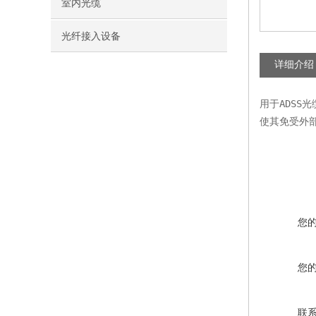
室内光缆
光纤接入设备
详细介绍
用于ADS
使其免受外
您
您
联