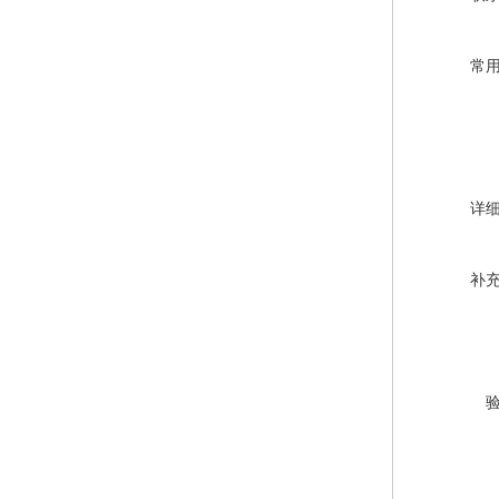
常
详
补