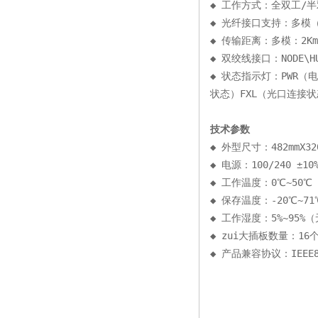
◆ 工作方式：全双工/
◆ 光纤接口支持：多模（波长
◆ 传输距离：多模：2Km、5
◆ 双绞线接口：NODE\HU
◆ 状态指示灯：PWR（
状态）FXL（光口连接
技术参数
◆ 外型尺寸：482mmX320
◆ 电源：100/240 ±10% 
◆ 工作温度：0℃~50℃
◆ 保存温度：-20℃~71
◆ 工作湿度：5%~95%
◆ zui大插板数量：16
◆ 产品兼容协议：IEEE80