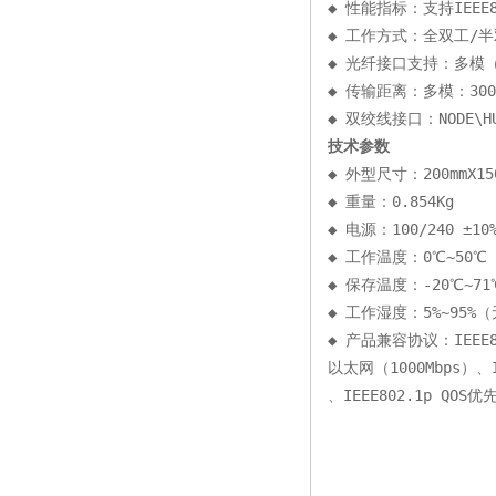
◆ 性能指标：支持IEEE80
◆ 工作方式：全双工/
◆ 光纤接口支持：多模（波长
◆ 传输距离：多模：300m
◆ 双绞线接口：NODE\HU
技术参数
◆ 外型尺寸：200mmX150
◆ 重量：0.854Kg
◆ 电源：100/240 ±10%
◆ 工作温度：0℃~50℃
◆ 保存温度：-20℃~71
◆ 工作湿度：5%~95%
◆ 产品兼容协议：IEEE80
以太网（1000Mbps）、I
、IEEE802.1p QOS优