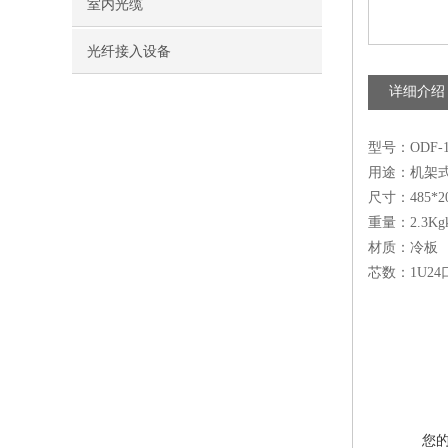
室内光缆
光纤接入设备
详细介绍
型号：ODF-1
用途：机架
尺寸：485*
重量：2.3Kg
材质：冷板
芯数：1U24口
您