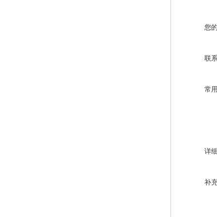
您
联
常
详
补