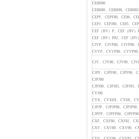
CE8H80
CE8H80
、
CE8H90
、
CE8H82
CEPF
、
CEPF80
、
CE96
、
CE
CEPJ
、
CEPJ80
、
CE85
、
CEP
CEF（HV）P
、
CEF（HV）P
CEF（HV）P82
、
CEF（HV
CJVP
、
CJVP80
、
CJVP90
、
CVVP
、
CVVP80
、
CVVP90
CJV
、
CJV80
、
CJV90
、
CJV
CJPF
、
CJPF80
、
CJPF90
、
C
CJPJ80
CJPJ90
、
CJPJ85
、
CJPJ95
、
CYJ96
CYX
、
CYX8X
、
CY8X
、
CY
CJPJP
、
CJPJP80
、
CJPJP90
CJPFP
、
CJPFP80
、
CJPFP90
CXF
、
CXF80
、
CXF82
、
CX
CXV
、
CXV80
、
CXV90
、
C
CVV
、
CVV80
、
CVV82
、
C