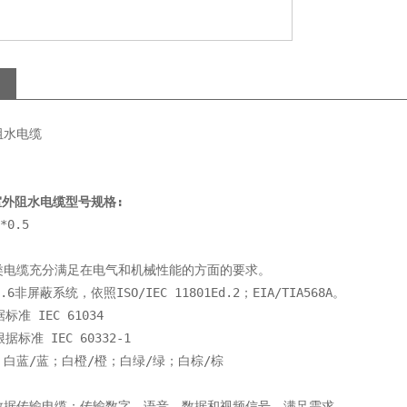
阻水电缆
对室外阻水电缆型号规格:
*0.5
类电缆充分满足在电气和机械性能的方面的要求。
6非屏蔽系统，依照ISO/IEC 11801Ed.2；EIA/TIA568A。
标准 IEC 61034
据标准 IEC 60332-1
：
白蓝/蓝；白橙/橙；白绿/绿；白棕/棕
数据传输电缆；传输数字，语音，数据和视频信号，满足需求。