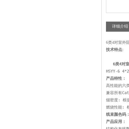
详细介绍
6类4对室外
技术特点:
   6类4
HSYY-6 4*2
产品特性：
高性能的六
兼容所有Cat.
烟密度: 根据
燃烧性能: 根
线束颜色码
产品应用：
结构化布线