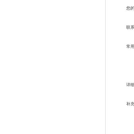
您
联
常
详
补