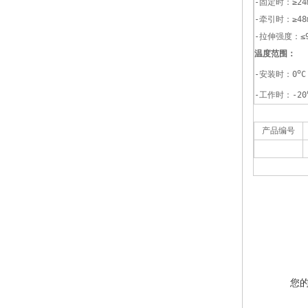
-固定时：≥24
-牵引时：≥48
-拉伸强度：≤9
温度范围：
o
-安装时：0
C
-工作时：-20
产品编号
您