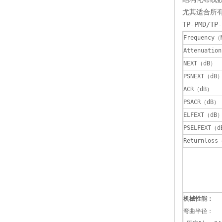
尤其适合所有
TP-PMD/TP
Frequency（
Attenuatio
NEXT（dB）
PSNEXT（dB
ACR（dB）
PSACR（dB）
ELFEXT（dB
PSELFEXT（
Returnloss
机械性能：
弯曲半径：