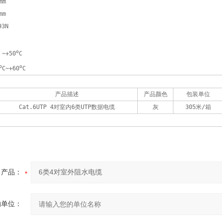
mm
mm
3N 
o
 ~+50
C
o
o
C~+60
C
产品描述
产品颜色
包装单位
Cat.6UTP 4对室内6类UTP数据电缆
灰
305米/箱
产品：
的单位：