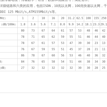
E级链路和六类的应用，包括ISDN，10兆以太网，100兆快速以太网，千兆
-DDI 125 Mbit/s,ATM155Mbit/s等。
MHz）
1
2
10
16
20
31.2
62.5
100
155
250
n（dB/100m）
1.8
3.6
5.6
7.1
8.0
9.9
14.2
18.1
23.3
29.1
80
73
67
64
61
57
53
48
46
42
）
78
71
65
62
59
55
51
46
44
40
78
67
61
57
53
47
39
30
23
13
76
67
59
55
51
45
37
28
21
11
）
86
78
67
60
56
53
46
40
36
32
dB）
84
76
65
58
54
51
44
38
34
30
（dB）
27
32
32
32
32
32
30
30
28
25