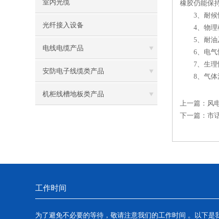
室内光缆
橡胶仍能保
3、耐候性
光纤接入设备
4、物理机
5、耐油及
电线电缆产品
6、电气性
7、生理惰
安防电子线缆类产品
8、气体渗
机柜线槽地板类产品
上一篇：
风
下一篇：
市
工作时间
为了避免不必要的等待，敬请注意我们的工作时间 。以下是