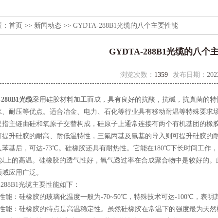
置：
首页
>>
新闻动态
>> GYDTA-288B1光缆的八个主要性能
GYDTA-288B1光缆的八个
浏览次数：
1359
发布日期：
202
-288B1光缆
采用硅胶材料加工而成，具有良好的抗酸，抗碱，抗真菌的特
水、耐压等优点。适合冶金、电力、石化等行业具有移动耐温等特殊要求
主链由硅和氧原子交替构成，硅原子上通常连接有两个有机基团的橡胶
可提升硅胶的耐高、耐低温特性，三氟丙基及氰基的导入则可提升硅胶的耐
苯基后，可达-73℃。硅橡胶还具有耐热性。它能在180℃下长时间工作
0℃以上的高温。硅橡胶的透气性好，氧气透过率在合成聚合物中是较好的
领域应用广泛。
288B1光缆主要性能如下：
：硅橡胶的玻璃化温度一般为-70~50℃，特殊技术可达-100℃，表
能：硅橡胶的特点是高温稳定性。虽然硅橡胶在常温下的强度最为天然橡