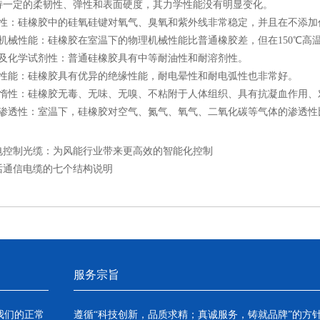
持一定的柔韧性、弹性和表面硬度，其力学性能没有明显变化。
：硅橡胶中的硅氧硅键对氧气、臭氧和紫外线非常稳定，并且在不添加
械性能：硅橡胶在室温下的物理机械性能比普通橡胶差，但在150℃高温
化学试剂性：普通硅橡胶具有中等耐油性和耐溶剂性。
能：硅橡胶具有优异的绝缘性能，耐电晕性和耐电弧性也非常好。
性：硅橡胶无毒、无味、无嗅、不粘附于人体组织、具有抗凝血作用、
透性：室温下，硅橡胶对空气、氮气、氧气、二氧化碳等气体的渗透性比天
电控制光缆：为风能行业带来更高效的智能化控制
话通信电缆的七个结构说明
服务宗旨
我们的正常
遵循“科技创新，品质求精；真诚服务，铸就品牌”的方